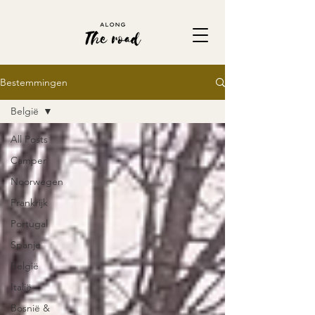
Bestemmingen
België
All Posts
Camper
Noorwegen
Frankrijk
Portugal
Spanje
België
Italië
Bosnië &