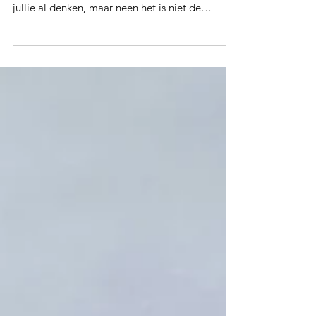
Onlangs deden we één van de mooiste
wandelingen in de Ardennen. We horen het
jullie al denken, maar neen het is niet de
Ninglinspo! De...