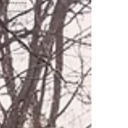
Herzegovina
Montenegro
Albanië