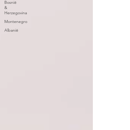
Bosnië
&
Herzegovina
Montenegro
Albanië