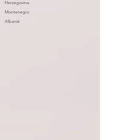
Herzegovina
Montenegro
Albanië