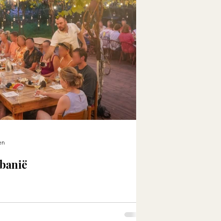
en
lbanië