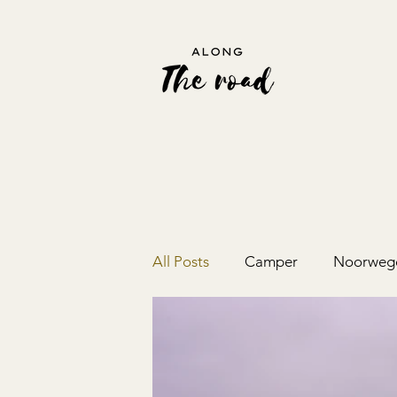
All Posts
Camper
Noorweg
Montenegro
Albanië