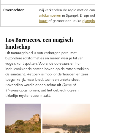
Overnachten: 
Wij verkenden de regio met de camper (check hier de 
wildkamperen
 in Spanje). Er zijn ook voldoende prachtige 
buurt
 of ga voor een leuke 
glamping ervaring
Los Barruecos, een magisch 
landschap 
Dit natuurgebied is een verborgen parel met 
bijzondere rotsformaties en meren waar je tal van 
vogels kunt spotten. Vooral de ooievaars en hun 
indrukwekkende nesten boven op de rotsen trekken 
de aandacht. Het park is mooi onderhouden en zeer 
toegankelijk, maar biedt toch een unieke sfeer. 
Bovendien werd hier een scène uit 
Game of 
Thrones
 opgenomen, wat het gebied nog een 
tikkeltje mysterieuzer maakt.