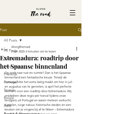
Post
All Posts
Alongtheroad
All Posts
2 apr 2025
3 minuten om te lezen
Extremadura: roadtrip door
Camper
het Spaanse binnenland
Noorwegen
Op zoek naar rust en ruimte? Dan is het Spaanse 
Frankrijk
binnenland een fantastische keuze. Terwijl de 
Portugal
zomerse hitte het soms lastig maakt om hier in juli 
en augustus van te genieten, is april het perfecte 
Spanje
moment voor een roadtrip door Extremadura. Wij 
ontdekten deze regio per toeval tijdens onze 
België
terugreis uit Portugal en waren meteen verkocht. 
Kastelen, ruige natuur, historische steden en een 
Italië
keuken om je vingers bij af te likken – Extremadura 
Bosnië & Herzegovina
heeft het allemaal. Hier delen we onze 