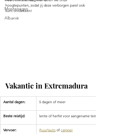
hoogtepunten, zodat jij deze verborgen parel ook 
Montenegro
kunt ontdekken!
Albanië
Vakantie in Extremadura 
Aantal dagen:
5 dagen of meer
Beste reistijd:
lente of herfst voor aangename temperaturen 
Vervoer:
(huur)auto
 of 
camper