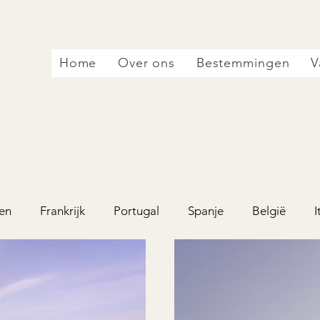
Home
Over ons
Bestemmingen
V
en
Frankrijk
Portugal
Spanje
België
I