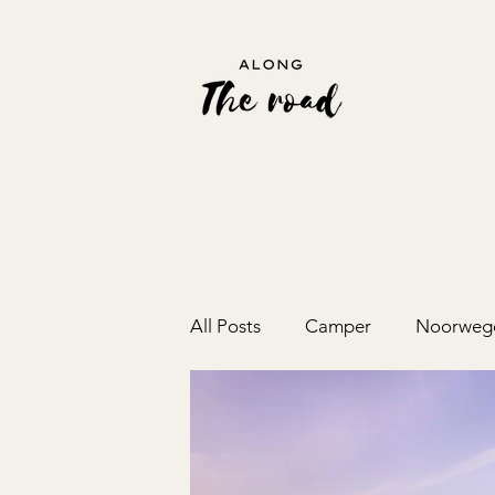
All Posts
Camper
Noorweg
Montenegro
Albanië