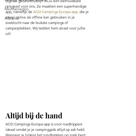
digitaal gebeuren, blijft ACSI een betrouwbare 
reisgezel voor ons. Ze maakten een superhandige 
Montenegro
app, namelijk de 
ACSI Campings Europa-app,
 die je 
zowel online als offline kan gebruiken in je 
Albanië
zoektocht naar de leukste campings of 
camperplekken. Wij testten hem alvast voor jullie 
uit! 
Altijd bij de hand
ACSI Campings Europa-app is voor roadtrippers 
ideaal omdat je je campinggids altijd op zak hebt. 
Wanneer je tijdens het rondtrekken op zoek bent 