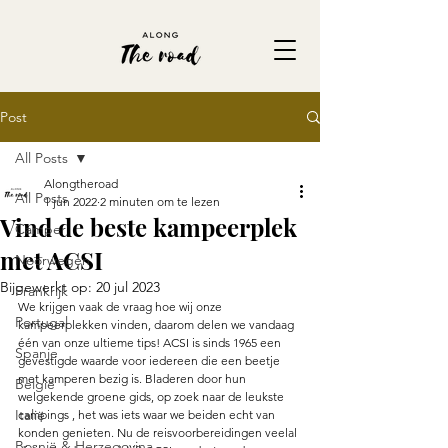
Post
All Posts
Alongtheroad
All Posts
1 jun 2022
2 minuten om te lezen
Vind de beste kampeerplek
Camper
met ACSI
Noorwegen
Bijgewerkt op:
20 jul 2023
Frankrijk
We krijgen vaak de vraag hoe wij onze 
Portugal
kampeerplekken vinden, daarom delen we vandaag 
één van onze ultieme tips! ACSI is sinds 1965 een 
Spanje
gevestigde waarde voor iedereen die een beetje 
met kamperen bezig is. Bladeren door hun 
België
welgekende groene gids, op zoek naar de leukste 
Italië
campings , het was iets waar we beiden echt van 
konden genieten. Nu de reisvoorbereidingen veelal 
Bosnië & Herzegovina