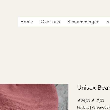
Home
Over ons
Bestemmingen
V
Unisex Bean
Normale
Ver
 € 24,00 
€ 17,00
prijs
incl.Btw
|
Verzendbel