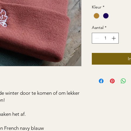
Kleur
*
Aantal
*
I
e winter door te komen of om lekker
en!
aken het af.
en French navy blauw