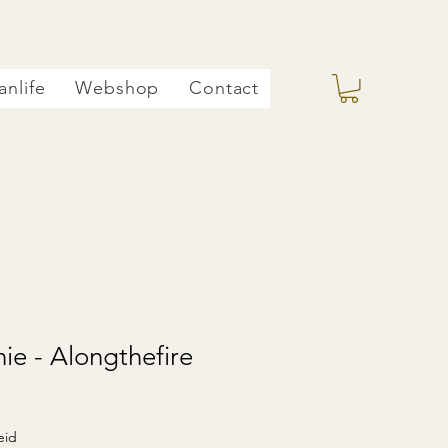
anlife
Webshop
Contact
ie - Alongthefire
koopprijs
eid