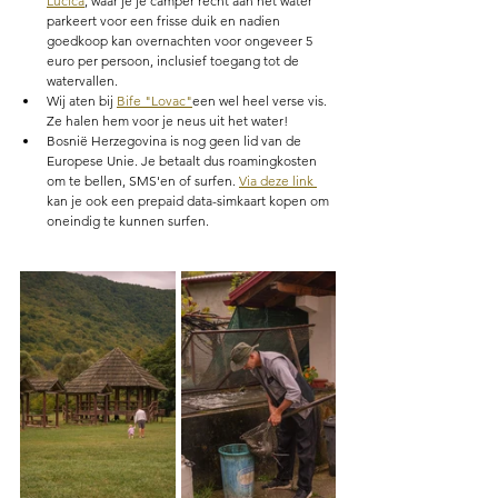
Lucica
, waar je je camper recht aan het water 
parkeert voor een frisse duik en nadien 
goedkoop kan overnachten voor ongeveer 5 
euro per persoon, inclusief toegang tot de 
watervallen.  
Wij aten bij 
Bife "Lovac"
een wel heel verse vis. 
Ze halen hem voor je neus uit het water! 
Bosnië Herzegovina is nog geen lid van de 
Europese Unie. Je betaalt dus roamingkosten 
om te bellen, SMS'en of surfen. 
Via deze link 
kan je ook een prepaid data-simkaart kopen om 
oneindig te kunnen surfen.