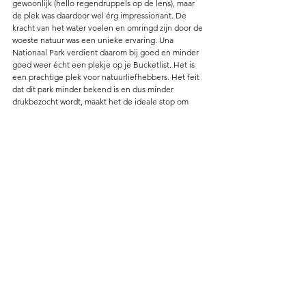
gewoonlijk (hello regendruppels op de lens), maar 
de plek was daardoor wel érg impressionant. De 
kracht van het water voelen en omringd zijn door de 
woeste natuur was een unieke ervaring. Una 
Nationaal Park verdient daarom bij goed en minder 
goed weer écht een plekje op je Bucketlist. Het is 
een prachtige plek voor natuurliefhebbers. Het feit 
dat dit park minder bekend is en dus minder 
drukbezocht wordt, maakt het de ideale stop om 
enkele dagen te vertoeven en te genieten van deze 
prachtige natuur. Kortom, dit is echt een verborgen 
parel!
Bosnië & Herzegovina
Alles weergeven
Recente blogposts