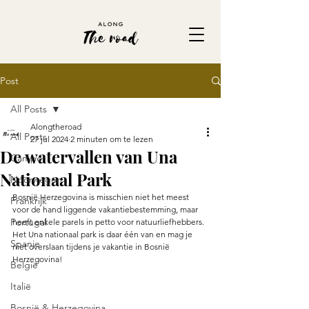
Post
All Posts
Alongtheroad
All Posts
27 jul 2024
2 minuten om te lezen
De watervallen van Una
Camper
Nationaal Park
Noorwegen
Bosnië Herzegovina is misschien niet het meest 
Frankrijk
voor de hand liggende vakantiebestemming, maar 
Portugal
heeft enkele parels in petto voor natuurliefhebbers. 
Het Una nationaal park is daar één van en mag je 
Spanje
niet overslaan tijdens je vakantie in Bosnië 
Herzegovina!  
België
Italië
Bosnië & Herzegovina