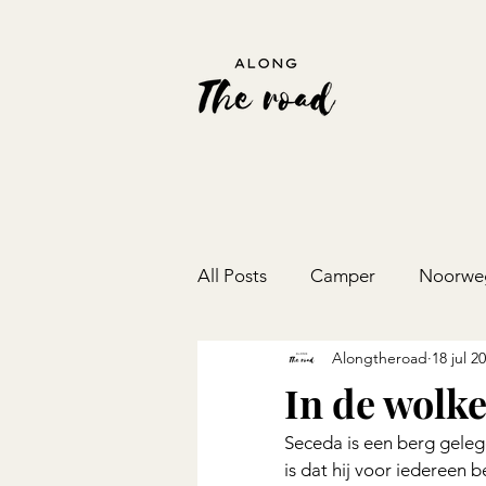
All Posts
Camper
Noorwe
Alongtheroad
18 jul 2
Bosnië & Herzegovina
Mo
In de wolk
Seceda is een berg gele
is dat hij voor iedereen 