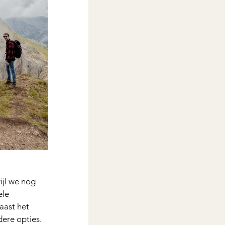
ijl we nog 
le 
aast het 
ere opties. 