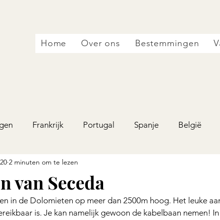
Home
Over ons
Bestemmingen
V
gen
Frankrijk
Portugal
Spanje
België
020
2 minuten om te lezen
ntenegro
Albanië
en van Seceda
gen in de Dolomieten op meer dan 2500m hoog. Het leuke aa
bereikbaar is. Je kan namelijk gewoon de kabelbaan nemen! In