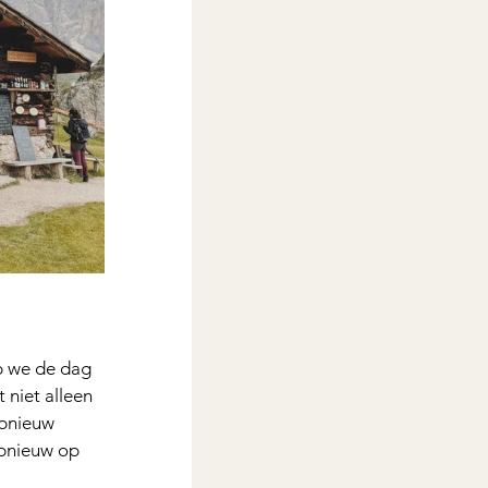
p we de dag 
 niet alleen 
opnieuw 
pnieuw op 