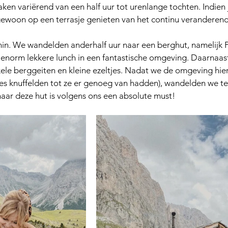
en variërend van een half uur tot urenlange tochten. Indien j
gewoon op een terrasje genieten van het continu veranderende
nin. We wandelden anderhalf uur naar een berghut, namelijk P
enorm lekkere lunch in een fantastische omgeving. Daarnaas
kele berggeiten en kleine ezeltjes. Nadat we de omgeving hie
tjes knuffelden tot ze er genoeg van hadden), wandelden we te
naar deze hut is volgens ons een absolute must!