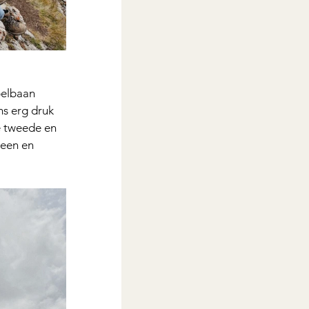
belbaan 
s erg druk 
de tweede en 
heen en 