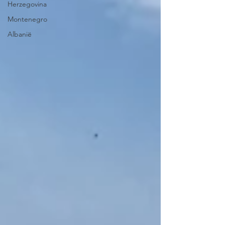
Herzegovina
Montenegro
Albanië